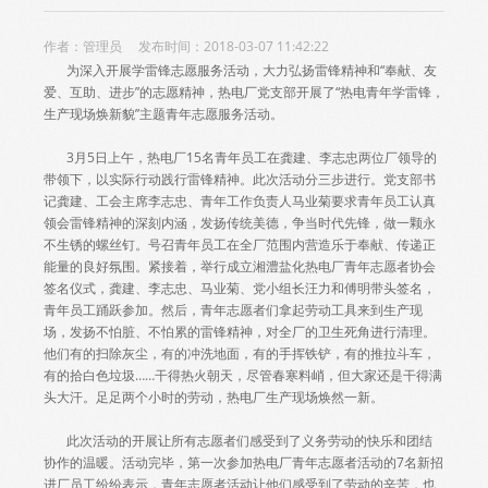
作者：管理员 发布时间：2018-03-07 11:42:22
为深入开展学雷锋志愿服务活动，大力弘扬雷锋精神和“奉献、友
爱、互助、进步”的志愿精神，热电厂党支部开展了“热电青年学雷锋，
生产现场焕新貌”主题青年志愿服务活动。
3月5日上午，热电厂15名青年员工在龚建、李志忠两位厂领导的
带领下，以实际行动践行雷锋精神。此次活动分三步进行。党支部书
记龚建、工会主席李志忠、青年工作负责人马业菊要求青年员工认真
领会雷锋精神的深刻内涵，发扬传统美德，争当时代先锋，做一颗永
不生锈的螺丝钉。号召青年员工在全厂范围内营造乐于奉献、传递正
能量的良好氛围。紧接着，举行成立湘澧盐化热电厂青年志愿者协会
签名仪式，龚建、李志忠、马业菊、党小组长汪力和傅明带头签名，
青年员工踊跃参加。然后，青年志愿者们拿起劳动工具来到生产现
场，发扬不怕脏、不怕累的雷锋精神，对全厂的卫生死角进行清理。
他们有的扫除灰尘，有的冲洗地面，有的手挥铁铲，有的推拉斗车，
有的拾白色垃圾……干得热火朝天，尽管春寒料峭，但大家还是干得满
头大汗。足足两个小时的劳动，热电厂生产现场焕然一新。
此次活动的开展让所有志愿者们感受到了义务劳动的快乐和团结
协作的温暖。活动完毕，第一次参加热电厂青年志愿者活动的7名新招
进厂员工纷纷表示，青年志愿者活动让他们感受到了劳动的辛苦，也