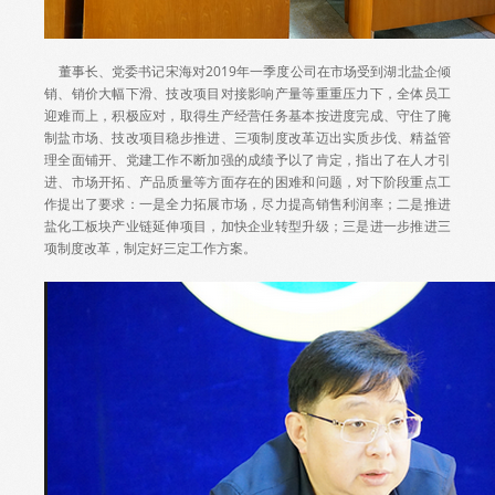
董事长、党委书记宋海对2019年一季度公司在市场受到湖北盐企倾
销、销价大幅下滑、技改项目对接影响产量等重重压力下，全体员工
迎难而上，积极应对，取得生产经营任务基本按进度完成、守住了腌
制盐市场、技改项目稳步推进、三项制度改革迈出实质步伐、精益管
理全面铺开、党建工作不断加强的成绩予以了肯定，指出了在人才引
进、市场开拓、产品质量等方面存在的困难和问题，对下阶段重点工
作提出了要求：一是全力拓展市场，尽力提高销售利润率；二是推进
盐化工板块产业链延伸项目，加快企业转型升级；三是进一步推进三
项制度改革，制定好三定工作方案。