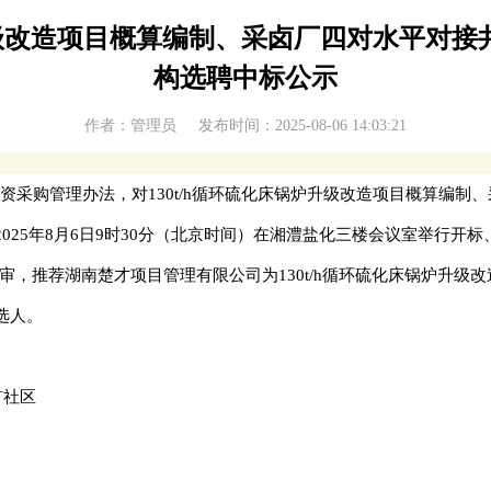
炉升级改造项目概算编制、采卤厂四对水平对
构选聘中标公示
作者：管理员 发布时间：2025-08-06 14:03:21
采购管理办法，对130t/h循环硫化床锅炉升级改造项目概算编制
025年8月6日9时30分（北京时间）在湘澧盐化三楼会议室举行开标
审，推荐湖南楚才项目管理有限公司为130t/h循环硫化床锅炉升级
选人。
矿社区