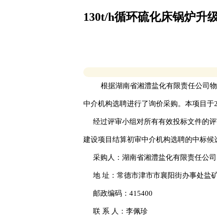
130t/h循环硫化床锅
根据湖南省湘澧盐化有限责任公司物资
中介机构选聘进行了询价采购。本项目于2
经过评审小组对所有有效投标文件的评
建设项目结算初审中介机构选聘的中标候
采购人：湖南省湘澧盐化有限责任公司
地 址：常德市津市市襄阳街办事处盐
邮政编码：415400
联 系 人：李佩珍