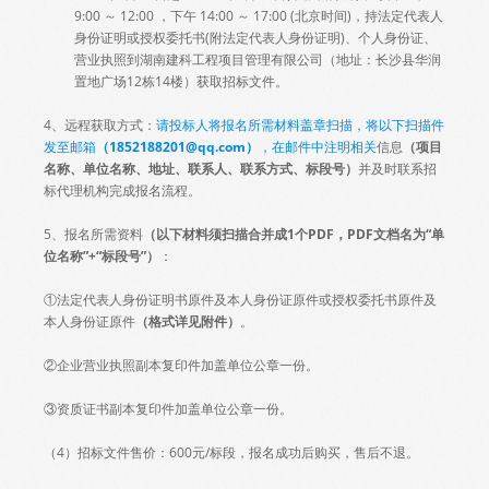
9:00 ～ 12:00 ，下午 14:00 ～ 17:00 (北京时间)，持法定代表人
身份证明或授权委托书(附法定代表人身份证明)、个人身份证、
营业执照到湖南建科工程项目管理有限公司（地址：长沙县华润
置地广场12栋14楼）获取招标文件。
4、远程获取方式：
请投标人将报名所需材料盖章扫描，将以下扫描件
发至邮箱
（
1852188201
@qq.com
）
，在邮件中注明相关
信息
（项目
名称、单位名称、地址、联系人、联系方式
、
标段号
）
并及时联系招
标代理机构完成报名流程。
5、报名所需资料
（以下材料须扫描合并成
1个PDF，PDF文档名为“单
位名称”+“标段号”
）
：
①法定代表人身份证明书原件及本人身份证原件或授权委托书原件及
本人身份证原件
（
格式详见附件
）
。
②企业营业执照副本复印件加盖单位公章一份。
③资质证书副本复印件加盖单位公章一份。
（4）招标文件售价：600元/标段，报名成功后购买，售后不退。