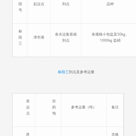
段
起运点
到点
品种
号
标
各水运集装箱
各规格小包盐及50kg、
段
津市港
到点
1000kg 盐硝
三
标段三
到点及参考运量
发
目
运
的
参考运量（吨）
备注
点
地
津
含换